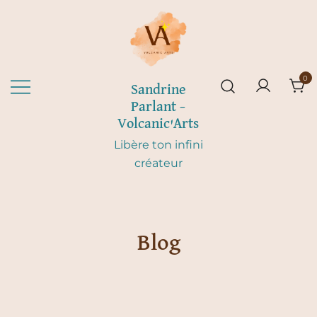
Skip
to
content
0
Sandrine
Parlant –
Volcanic'Arts
Libère ton infini
créateur
Blog