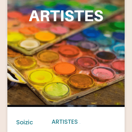
Mélissa Leroux
ARTISTES
Soizic
(510)