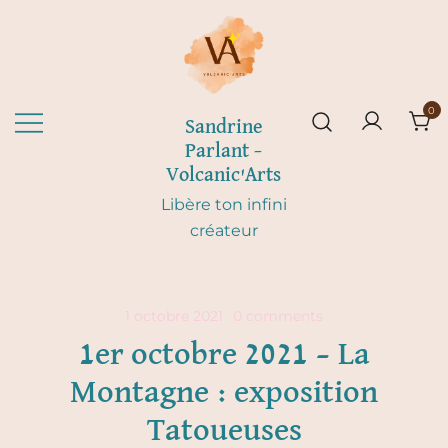
Skip
to
content
0
Sandrine
Parlant –
Volcanic'Arts
Libère ton infini
créateur
1 octobre 2021
0 comments
1er octobre 2021 – La
Montagne : exposition
Tatoueuses