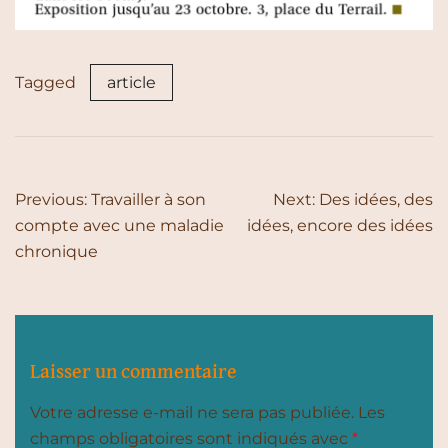
Tagged
article
Navigation
Previous:
Travailler à son
Next:
Des idées, des
de
compte avec une maladie
idées, encore des idées
chronique
l’article
Laisser un commentaire
Votre adresse e-mail ne sera pas publiée.
Les
champs obligatoires sont indiqués avec
*