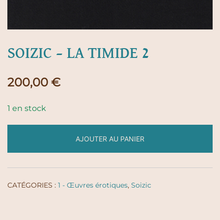
SOIZIC – LA TIMIDE 2
200,00
€
1 en stock
AJOUTER AU PANIER
CATÉGORIES :
1 - Œuvres érotiques
,
Soizic