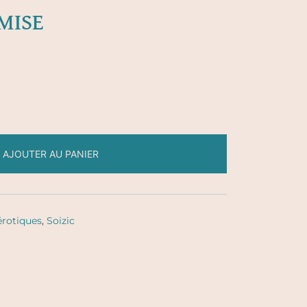
UMISE
AJOUTER AU PANIER
érotiques
,
Soizic