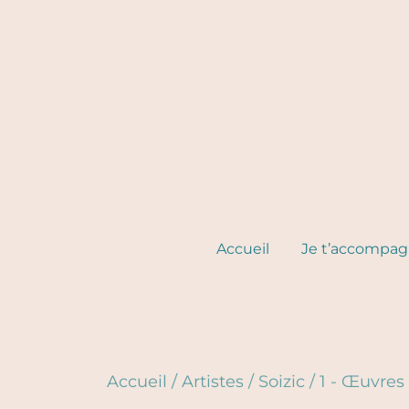
Skip
to
content
Accueil
Je t’accompa
Accueil
/
Artistes
/
Soizic
/
1 - Œuvres