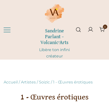
Skip
to
content
0
Sandrine
Parlant –
Volcanic'Arts
Libère ton infini
créateur
Accueil
/
Artistes
/
Soizic
/ 1 - Œuvres érotiques
1 - Œuvres érotiques