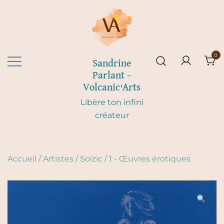
Skip
to
content
0
Sandrine
Parlant –
Volcanic'Arts
Libère ton infini
créateur
Accueil
/
Artistes
/
Soizic
/
1 - Œuvres érotiques