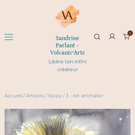
Skip
to
content
0
Sandrine
Parlant –
Volcanic'Arts
Libère ton infini
créateur
Accueil
/
Artistes
/
Soizic
/
3 - Art animalier