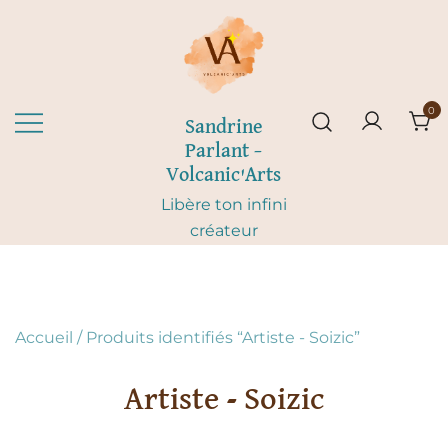
Skip
to
content
0
Sandrine
Parlant –
Volcanic'Arts
Libère ton infini
créateur
Accueil
/ Produits identifiés “Artiste - Soizic”
Artiste - Soizic