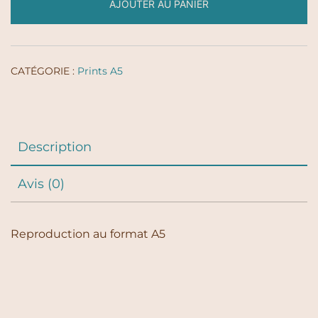
AJOUTER AU PANIER
-
Couple
de
Lion
CATÉGORIE :
Prints A5
-
Print
A5
Description
Avis (0)
Reproduction au format A5