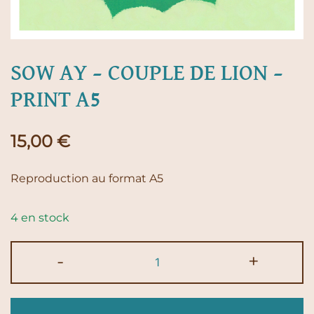
SOW AY – COUPLE DE LION –
PRINT A5
15,00
€
Reproduction au format A5
4 en stock
quantité
-
+
de
Sow
Ay