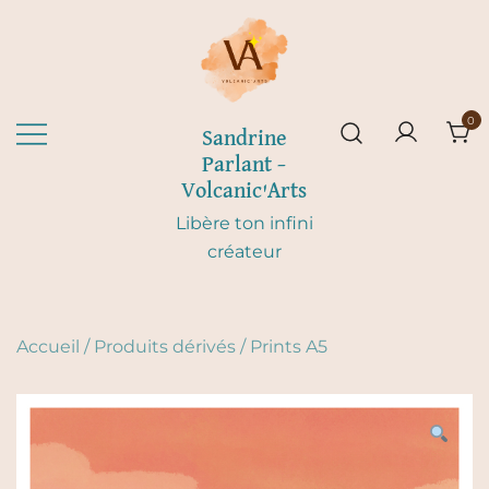
Skip
to
content
0
Sandrine
Parlant –
Volcanic'Arts
Libère ton infini
créateur
Accueil
/
Produits dérivés
/
Prints A5