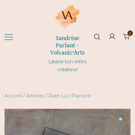
Skip
to
content
0
Sandrine
Parlant –
Volcanic'Arts
Libère ton infini
créateur
Accueil
/
Artistes
/
Jean-Luc Pianezzi