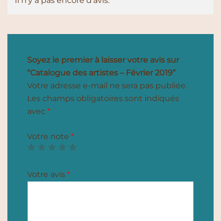
Il n’y a pas encore d’avis.
Soyez le premier à laisser votre avis sur
“Catalogue des artistes – Février 2019”
Votre adresse e-mail ne sera pas publiée.
Les champs obligatoires sont indiqués
avec
*
Votre note
*
Votre avis
*