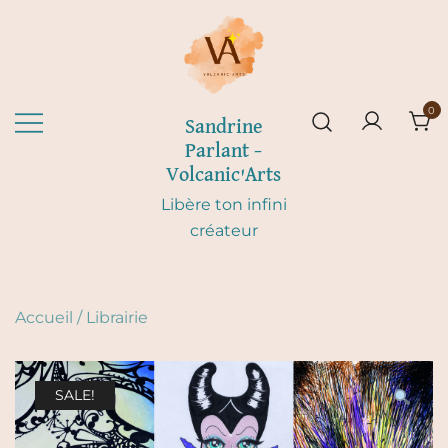
Skip
to
content
0
Sandrine
Parlant –
Volcanic'Arts
Libère ton infini
créateur
Accueil
/
Librairie
SALE!