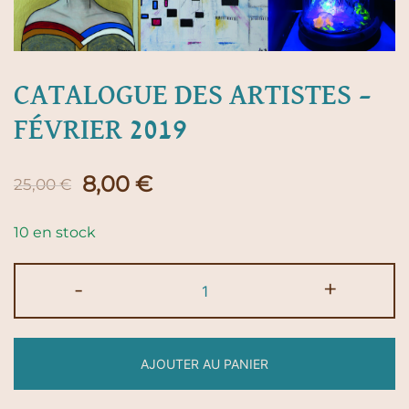
CATALOGUE DES ARTISTES –
FÉVRIER 2019
Le
Le
8,00
€
25,00
€
prix
prix
10 en stock
initial
actuel
quantité
-
+
était :
est :
de
Catalogue
25,00 €.
8,00 €.
des
AJOUTER AU PANIER
artistes
-