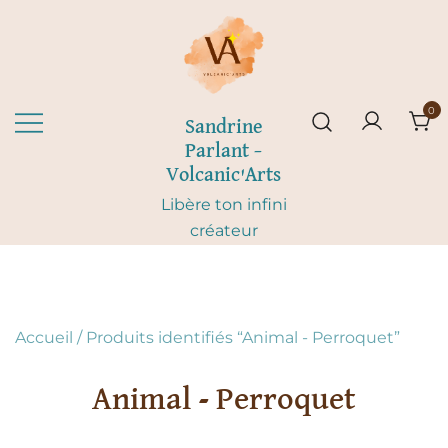
Skip
to
content
0
Sandrine
Parlant –
Volcanic'Arts
Libère ton infini
créateur
Accueil
/ Produits identifiés “Animal - Perroquet”
Animal - Perroquet