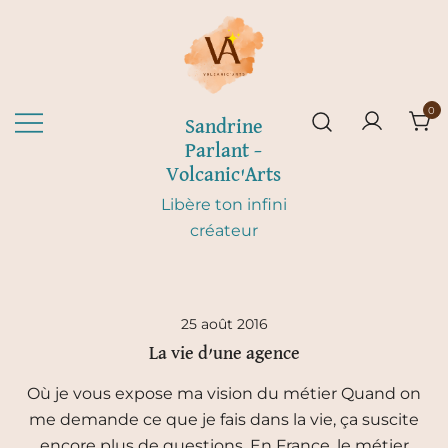
Skip
to
content
0
Sandrine
Parlant –
Volcanic'Arts
Libère ton infini
créateur
25 août 2016
La vie d’une agence
Où je vous expose ma vision du métier Quand on
me demande ce que je fais dans la vie, ça suscite
encore plus de questions. En France, le métier