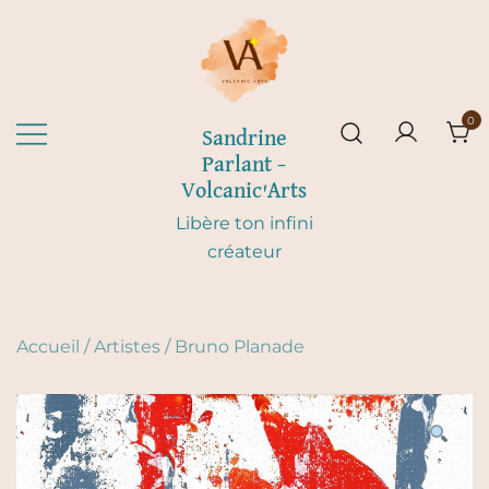
Skip
to
content
0
Sandrine
Parlant –
Volcanic'Arts
Libère ton infini
créateur
Accueil
/
Artistes
/
Bruno Planade