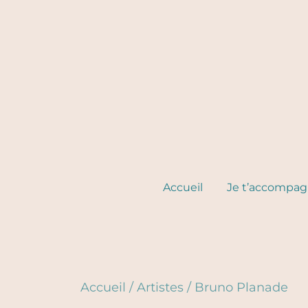
Skip
to
content
Accueil
Je t’accompa
Accueil
/
Artistes
/
Bruno Planade