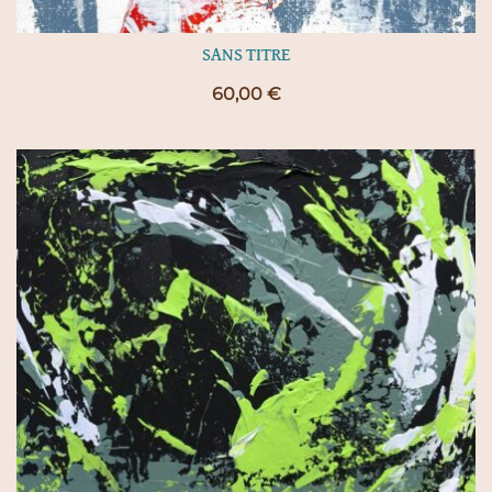
SANS TITRE
60,00
€