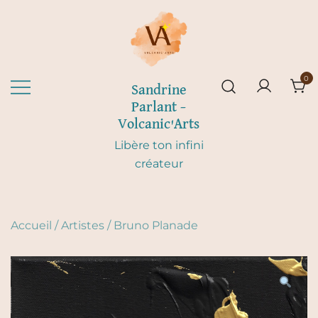
Skip
to
content
0
Sandrine
Parlant –
Volcanic'Arts
Libère ton infini
créateur
Accueil
/
Artistes
/
Bruno Planade