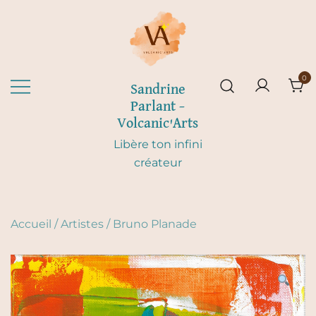
Skip
to
content
0
Sandrine
Parlant –
Volcanic'Arts
Libère ton infini
créateur
Accueil
/
Artistes
/
Bruno Planade