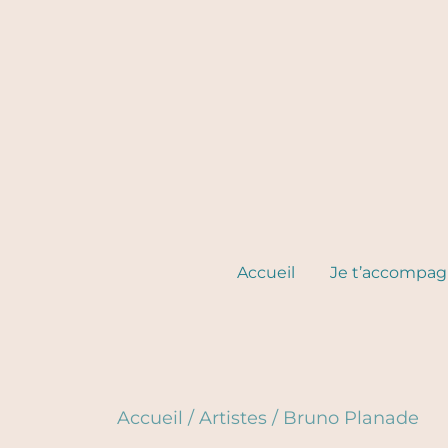
Skip
to
content
Accueil
Je t’accompa
Accueil
/
Artistes
/
Bruno Planade