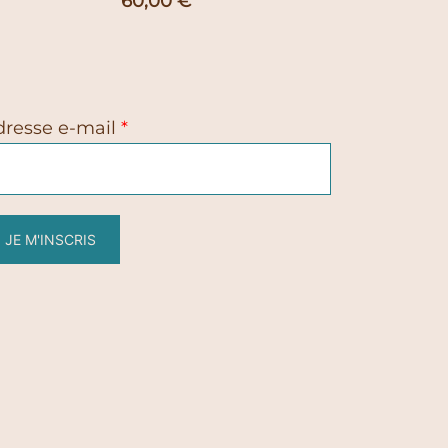
60,00
€
dresse e-mail
*
JE M'INSCRIS