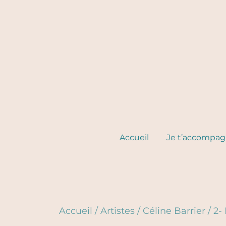
Skip
to
content
Accueil
Je t’accompa
Accueil
/
Artistes
/
Céline Barrier
/
2-