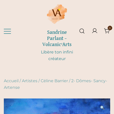
Skip
to
content
0
Sandrine
Parlant –
Volcanic'Arts
Libère ton infini
créateur
Accueil
/
Artistes
/
Céline Barrier
/
2- Dômes- Sancy-
Artense