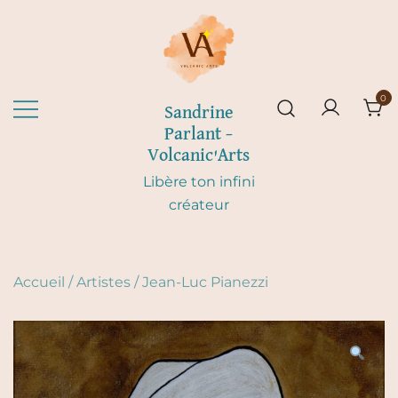
Skip
to
content
0
Sandrine
Parlant –
Volcanic'Arts
Libère ton infini
créateur
Accueil
/
Artistes
/
Jean-Luc Pianezzi