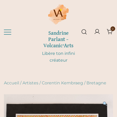
Skip
to
content
0
Sandrine
Parlant –
Volcanic'Arts
Libère ton infini
créateur
Accueil
/
Artistes
/
Corentin Kembraeg
/
Bretagne