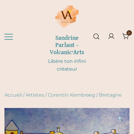
Skip
to
content
0
Sandrine
Parlant –
Volcanic'Arts
Libère ton infini
créateur
Accueil
/
Artistes
/
Corentin Kembraeg
/
Bretagne