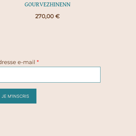
GOURVEZHINENN
270,00
€
dresse e-mail
*
JE M'INSCRIS