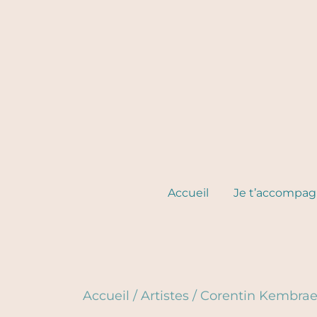
Skip
to
content
Accueil
Je t’accompa
Accueil
/
Artistes
/
Corentin Kembra