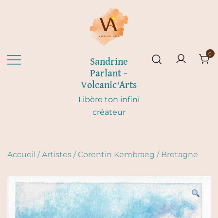
Skip
to
content
0
Sandrine
Parlant –
Volcanic'Arts
Libère ton infini
créateur
Accueil
/
Artistes
/
Corentin Kembraeg
/
Bretagne