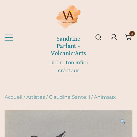
Skip
to
content
0
Sandrine
Parlant –
Volcanic'Arts
Libère ton infini
créateur
Accueil
/
Artistes
/
Claudine Santelli
/
Animaux