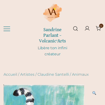
Skip
to
content
0
Sandrine
Parlant –
Volcanic'Arts
Libère ton infini
créateur
Accueil
/
Artistes
/
Claudine Santelli
/
Animaux