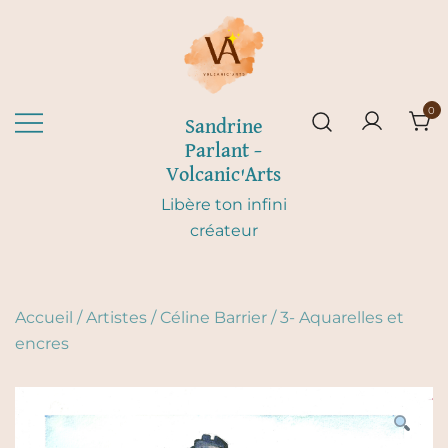
Skip
to
content
0
Sandrine
Parlant –
Volcanic'Arts
Libère ton infini
créateur
Accueil
/
Artistes
/
Céline Barrier
/
3- Aquarelles et
encres