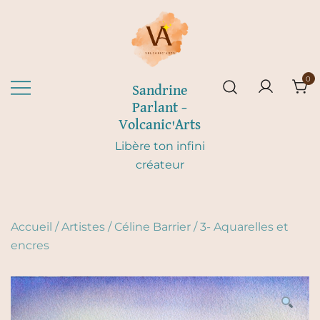
Skip
to
content
0
Sandrine
Parlant –
Volcanic'Arts
Libère ton infini
créateur
Accueil
/
Artistes
/
Céline Barrier
/
3- Aquarelles et
encres