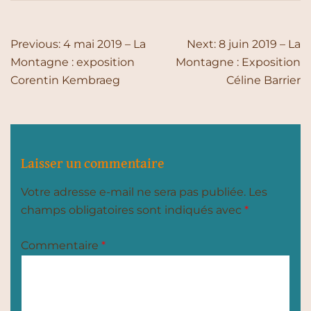
Navigation
Previous:
4 mai 2019 – La
Next:
8 juin 2019 – La
de
Montagne : exposition
Montagne : Exposition
Corentin Kembraeg
Céline Barrier
l’article
Laisser un commentaire
Votre adresse e-mail ne sera pas publiée.
Les
champs obligatoires sont indiqués avec
*
Commentaire
*