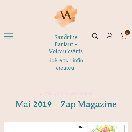
Skip
to
content
0
Sandrine
Parlant –
Volcanic'Arts
Libère ton infini
créateur
21 mai 2019
0 comments
Mai 2019 – Zap Magazine