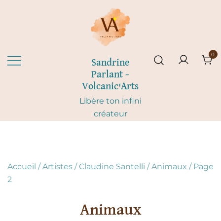
Skip
to
content
0
Sandrine
Parlant –
Volcanic'Arts
Libère ton infini
créateur
Accueil
/
Artistes
/
Claudine Santelli
/
Animaux
/ Page
2
Animaux