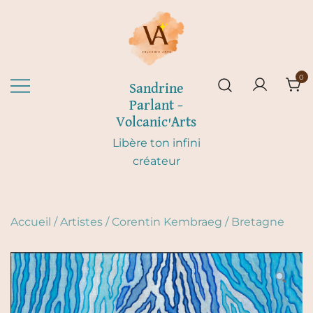
Skip
to
content
0
Sandrine
Parlant –
Volcanic'Arts
Libère ton infini
créateur
Accueil
/
Artistes
/
Corentin Kembraeg
/
Bretagne