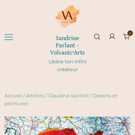
Skip
to
content
0
Sandrine
Parlant –
Volcanic'Arts
Libère ton infini
créateur
Accueil
/
Artistes
/
Claudine Santelli
/
Dessins et
peintures