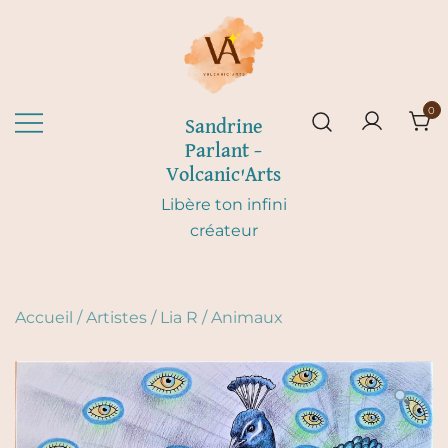
Skip
to
content
0
Sandrine
Parlant –
Volcanic'Arts
Libère ton infini
créateur
Accueil
/
Artistes
/
Lia R
/
Animaux