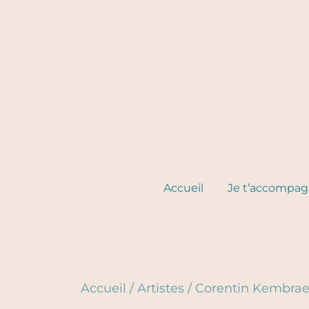
Skip
to
content
Accueil
Je t’accompa
Accueil
/
Artistes
/
Corentin Kembra