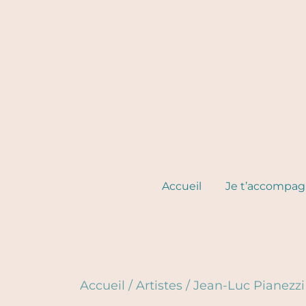
Skip
to
content
Accueil
Je t’accompa
Accueil
/
Artistes
/
Jean-Luc Pianezzi