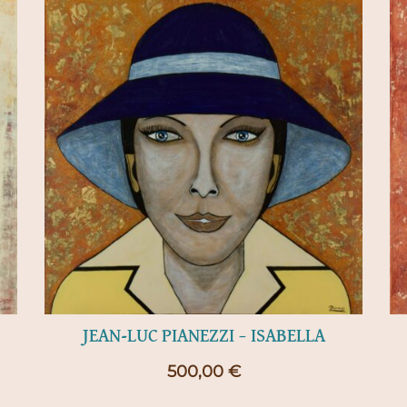
JEAN-LUC PIANEZZI – ISABELLA
500,00
€