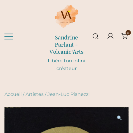
Skip
to
content
0
Sandrine
Parlant –
Volcanic'Arts
Libère ton infini
créateur
Accueil
/
Artistes
/
Jean-Luc Pianezzi