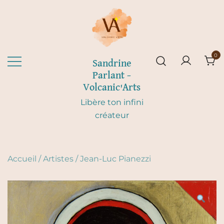
Skip
to
content
0
Sandrine
Parlant –
Volcanic'Arts
Libère ton infini
créateur
Accueil
/
Artistes
/
Jean-Luc Pianezzi