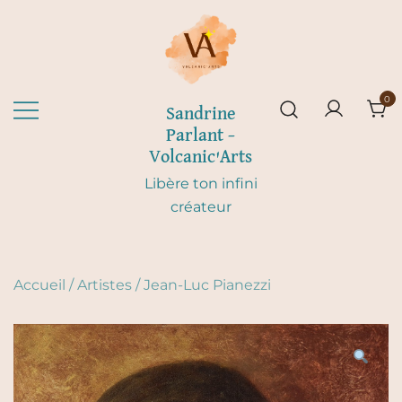
Skip
to
content
0
Sandrine
Parlant –
Volcanic'Arts
Libère ton infini
créateur
Accueil
/
Artistes
/
Jean-Luc Pianezzi