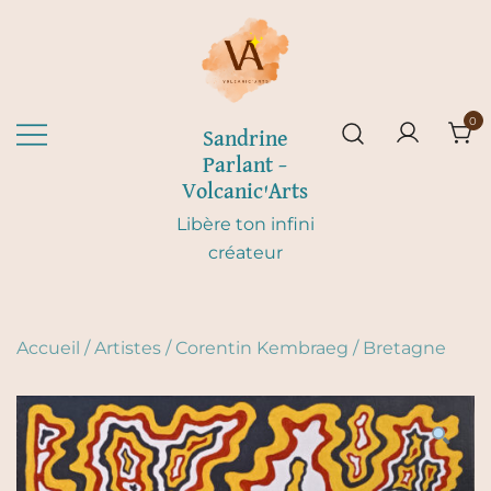
Skip
to
content
0
Sandrine
Parlant –
Volcanic'Arts
Libère ton infini
créateur
Accueil
/
Artistes
/
Corentin Kembraeg
/
Bretagne