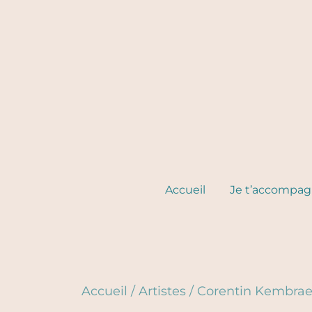
Skip
to
content
Accueil
Je t’accompa
Accueil
/
Artistes
/
Corentin Kembra