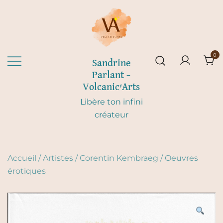
Skip
to
content
0
Sandrine
Parlant –
Volcanic'Arts
Libère ton infini
créateur
Accueil
/
Artistes
/
Corentin Kembraeg
/
Oeuvres
érotiques