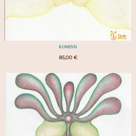
KOMINN
85,00
€