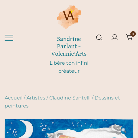
Skip
to
content
0
Sandrine
Parlant –
Volcanic'Arts
Libère ton infini
créateur
Accueil
/
Artistes
/
Claudine Santelli
/
Dessins et
peintures