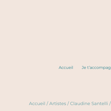
Skip
to
content
Accueil
Je t’accompa
Accueil
/
Artistes
/
Claudine Santelli