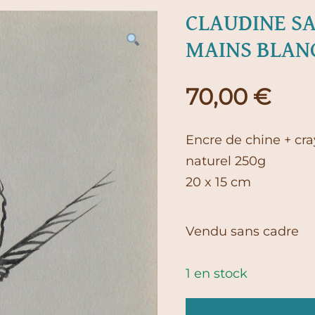
CLAUDINE SA
MAINS BLAN
70,00
€
Encre de chine + cra
naturel 250g
20 x 15 cm
Vendu sans cadre
1 en stock