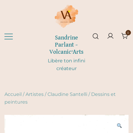
Skip
to
content
0
Sandrine
Parlant –
Volcanic'Arts
Libère ton infini
créateur
Accueil
/
Artistes
/
Claudine Santelli
/
Dessins et
peintures