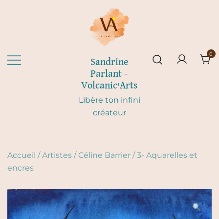
Skip
to
content
0
Sandrine
Parlant –
Volcanic'Arts
Libère ton infini
créateur
Accueil
/
Artistes
/
Céline Barrier
/
3- Aquarelles et
encres