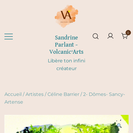
Skip
to
content
0
Sandrine
Parlant –
Volcanic'Arts
Libère ton infini
créateur
Accueil
/
Artistes
/
Céline Barrier
/
2- Dômes- Sancy-
Artense