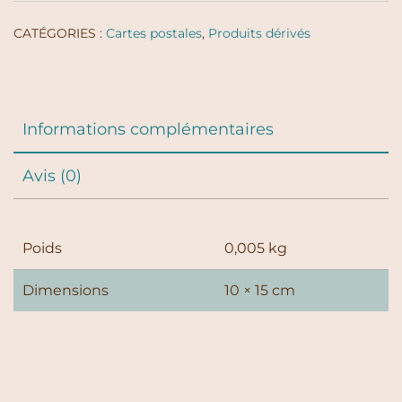
Luc
Pianezzi
CATÉGORIES :
Cartes postales
,
Produits dérivés
-
Zena
Informations complémentaires
Avis (0)
Poids
0,005 kg
Dimensions
10 × 15 cm