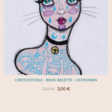
CARTE POSTALE – BISOU BELETTE – CATWOMAN
Le
Le
3,00
€
2,00
€
prix
prix
initial
actuel
était :
est :