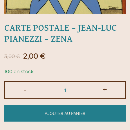
CARTE POSTALE – JEAN-LUC
PIANEZZI – ZENA
Le
Le
2,00
€
3,00
€
prix
prix
100 en stock
initial
actuel
quantité
-
+
était :
est :
de
Carte
3,00 €.
2,00 €.
postale
AJOUTER AU PANIER
-
Jean-