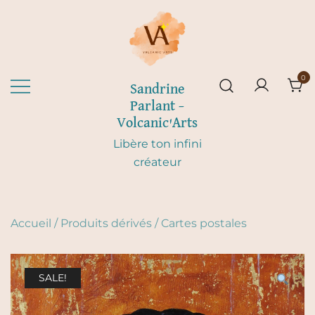
Skip
to
content
0
Sandrine
Parlant –
Volcanic'Arts
Libère ton infini
créateur
Accueil
/
Produits dérivés
/
Cartes postales
SALE!