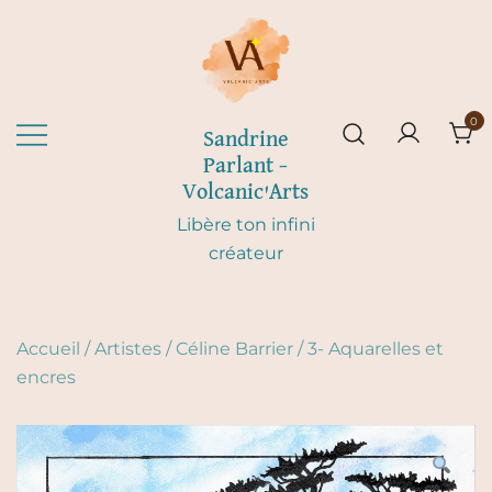
Skip
to
content
0
Sandrine
Parlant –
Volcanic'Arts
Libère ton infini
créateur
Accueil
/
Artistes
/
Céline Barrier
/
3- Aquarelles et
encres